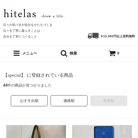
日々の気づきが自分をかたちづくる
日々を丁寧に暮らすことは
￥15.000円以上送料無料
自分を丁寧につくること
メニュー
検索
0
【special】 に登録されている商品
44
件の商品が見つかりました
おすすめ順
価格順
新着順