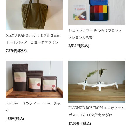
シュトックマー みつろうブロック
NIZYU KANO ポケッタブル３way
クレヨン 8色缶
トートバッグ コヨーテブラウン
2,530円(税込)
7,370円(税込)
mitsu tea ミツティー Chai チャ
ELEONOR BOSTROM エレオノール
イ
ボストロム ロング犬 めがね
432円(税込)
17,600円(税込)