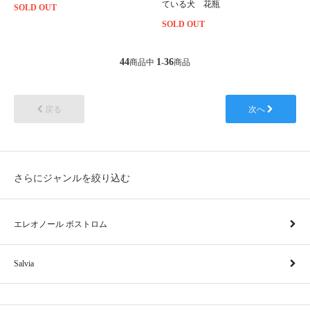
ている犬 花瓶
SOLD OUT
SOLD OUT
44
1
36
商品中
-
商品
戻る
次へ
さらにジャンルを絞り込む
エレオノール ボストロム
Salvia