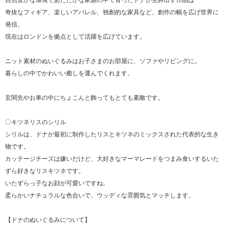
自然豊かな環境であたたかな家族の中で育ったドナが生み出す作品は
奇抜なフィギア、楽しいアパレル、独創的な家具など、創作の幅を広げ世界に
発信。
現在はロンドンを拠点として活躍を広げています。
ニット素材のぬいぐるみはお子さまのお部屋に、ソファやリビングに。
暮らしの中でかわいい癒しを運んでくれます。
玄関先やお車の中にちょこんと飾ってもとても素敵です。
〇キツネリスのシリル
シリルは、ドナが最初に制作したリスとキツネのミックスされた代表的な生き
物です。
カッテージチーズは嫌いだけど、大好きなマーマレードをつまみ食いするいた
ずら好きなリスキツネです。
いたずらっ子なお顔が可愛いですね。
柔らかいナチュラルな色合いで、ウッディな雰囲気とマッチします。
【ドナのぬいぐるみについて】