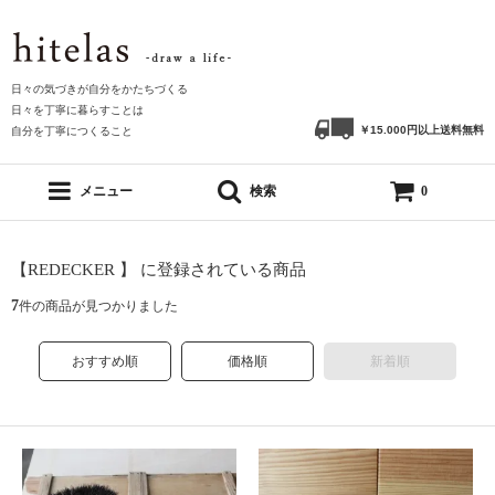
日々の気づきが自分をかたちづくる
日々を丁寧に暮らすことは
￥15.000円以上送料無料
自分を丁寧につくること
メニュー
検索
0
【REDECKER 】 に登録されている商品
7
件の商品が見つかりました
おすすめ順
価格順
新着順