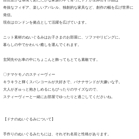
自然豊かな環境であたたかな家族の中で育ったドナが生み出す作品は
奇抜なフィギア、楽しいアパレル、独創的な家具など、創作の幅を広げ世界に
発信。
現在はロンドンを拠点として活躍を広げています。
ニット素材のぬいぐるみはお子さまのお部屋に、ソファやリビングに。
暮らしの中でかわいい癒しを運んでくれます。
玄関先やお車の中にちょこんと飾ってもとても素敵です。
〇ナマケモノのスティーヴィー
キラキラと輝くスパンコールが大好きで、バナナサンドが大嫌いな子。
大人がぎゅっと抱きしめるにもぴったりのサイズなので、
スティーヴィーと一緒にお部屋でゆったりと過ごしてくださいね。
【ドナのぬいぐるみについて】
手作りのぬいぐるみたちには、それぞれ名前と性格があります。