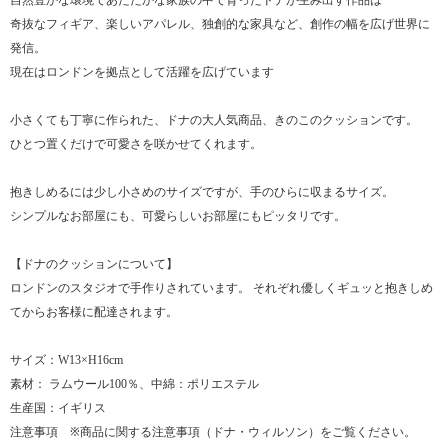
自然豊かな環境であたたかな家族の中で育ったドナが生み出す作品は
奇抜なフィギア、楽しいアパレル、独創的な家具など、創作の幅を広げ世界に
発信。
現在はロンドンを拠点として活躍を広げています
小さくても丁寧に作られた、ドナの大人気商品、きのこのクッションです。
ひとつ置くだけで可愛さを咲かせてくれます。
抱きしめるには少し小さめのサイズですが、手のひらに収まるサイズ。
シンプルなお部屋にも、可愛らしいお部屋にもピッタリです。
【ドナのクッションについて】
ロンドンのスタジオで手作りされています。 それぞれ優しくギュッと抱きしめ
てからお客様に配達されます。
サイズ：W13×H16cm
素材： ラムウール100％、中綿：ポリエステル
生産国：イギリス
注意事項 ※商品に関する注意事項（ドナ・ウィルソン）をご覧ください。