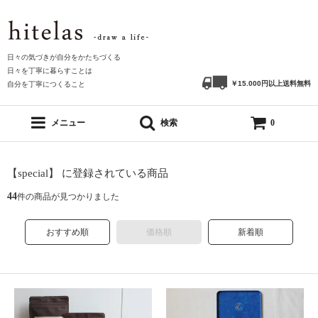
日々の気づきが自分をかたちづくる
日々を丁寧に暮らすことは
￥15.000円以上送料無料
自分を丁寧につくること
メニュー
検索
0
【special】 に登録されている商品
44
件の商品が見つかりました
おすすめ順
価格順
新着順