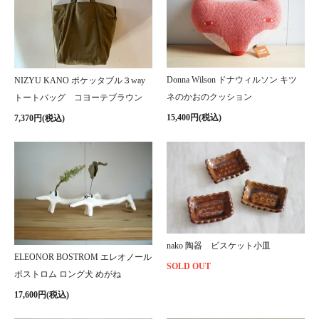
Donna Wilson ドナウィルソン キツ
NIZYU KANO ポケッタブル３way
ネのかおのクッション
トートバッグ コヨーテブラウン
15,400円(税込)
7,370円(税込)
nako 陶器 ビスケット小皿
ELEONOR BOSTROM エレオノール
SOLD OUT
ボストロム ロング犬 めがね
17,600円(税込)