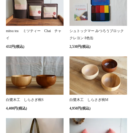
mitsu tea ミツティー Chai チャ
シュトックマー みつろうブロック
イ
クレヨン 8色缶
432円(税込)
2,530円(税込)
白鷺木工 しらさぎ椀S
白鷺木工 しらさぎ椀M
4,400円(税込)
4,950円(税込)