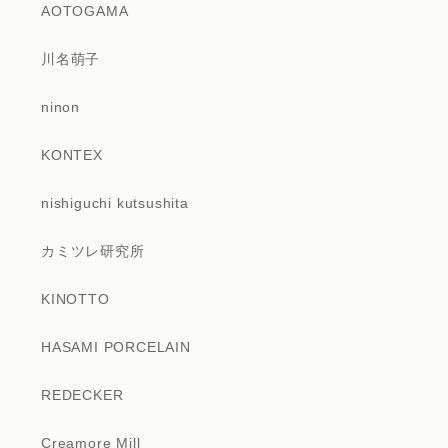
AOTOGAMA
川名萌子
ninon
KONTEX
nishiguchi kutsushita
カミツレ研究所
KINOTTO
HASAMI PORCELAIN
REDECKER
Creamore Mill