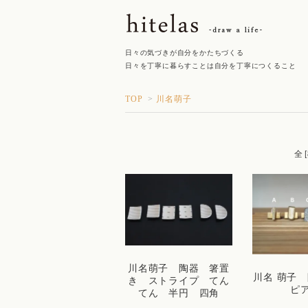
日々の気づきが自分をかたちづくる
日々を丁寧に暮らすことは自分を丁寧につくること
TOP
>
川名萌子
全 
川名萌子 陶器 箸置
川名 萌子
き ストライプ てん
ピ
てん 半円 四角