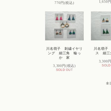
1,650
770円(税込)
川名萌子 刺繍イヤリ
川名萌子
ング 細三角 輪っ
ス 細
か 家
3,300
SOLD
3,300円(税込)
SOLD OUT
全 