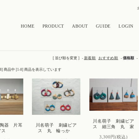
HOME
PRODUCT
ABOUT
GUIDE
LOGIN
[ 並び順を変更 ]
-
新着順
おすすめ順
-
価格順
-
[8] 商品中 [1-8] 商品を表示しています
川名萌子 刺繍ピア
 陶器 片耳
川名萌子 刺繍ピア
ス 細三角 丸 家
アス
ス 丸 輪っか
3,300円(税込)