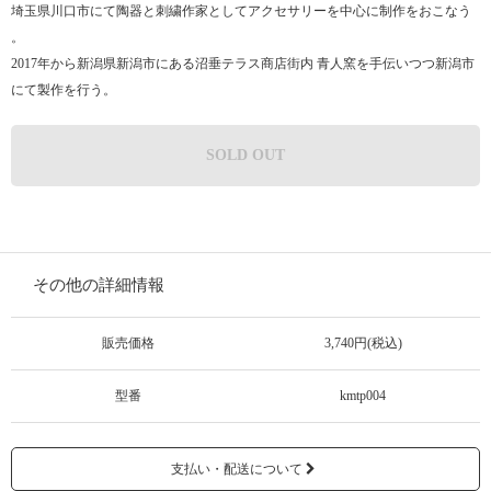
埼玉県川口市にて陶器と刺繍作家としてアクセサリーを中心に制作をおこなう​
。
2017年から新潟県新潟市にある沼垂テラス商店街内 青人窯を手伝いつつ新潟市
にて製作を行う。
SOLD OUT
その他の詳細情報
販売価格
3,740円(税込)
型番
kmtp004
支払い・配送について