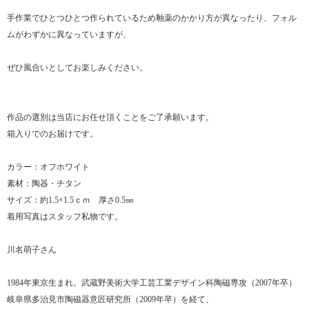
手作業でひとつひとつ作られているため釉薬のかかり方が異なったり、フォル
ムがわずかに異なっていますが、
ぜひ風合いとしてお楽しみください。
作品の選別は当店にお任せ頂くことをご了承願います。
箱入りでのお届けです。
カラー：オフホワイト
素材：陶器・チタン
サイズ：約1.5×1.5ｃｍ 厚さ0.5㎜
着用写真はスタッフ私物です。
川名萌子さん
1984年東京生まれ。武蔵野美術大学工芸工業デザイン科陶磁専攻（2007年卒）
岐阜県多治見市陶磁器意匠研究所（2009年卒）を経て、