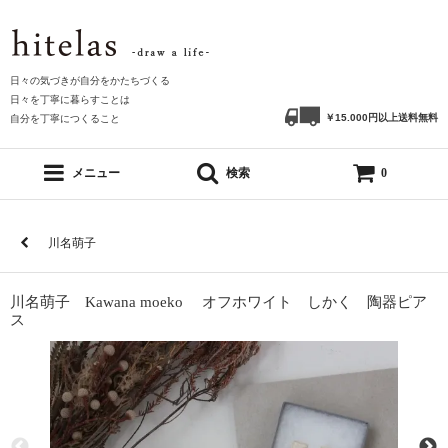
日々の気づきが自分をかたちづくる
日々を丁寧に暮らすことは
￥15.000円以上送料無料
自分を丁寧につくること
メニュー
検索
0
川名萌子
川名萌子 Kawana moeko オフホワイト しかく 陶器ピア
ス