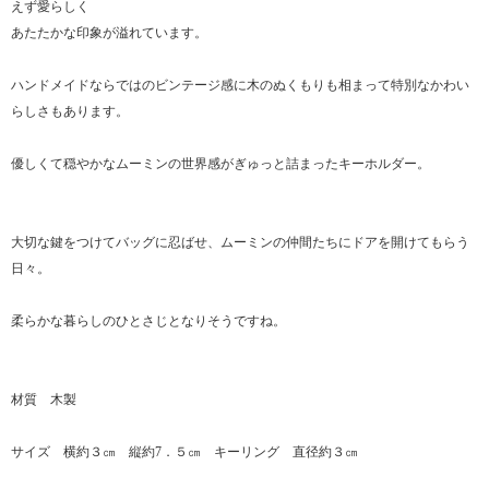
えず愛らしく
あたたかな印象が溢れています。
ハンドメイドならではのビンテージ感に木のぬくもりも相まって特別なかわい
らしさもあります。
優しくて穏やかなムーミンの世界感がぎゅっと詰まったキーホルダー。
大切な鍵をつけてバッグに忍ばせ、ムーミンの仲間たちにドアを開けてもらう
日々。
柔らかな暮らしのひとさじとなりそうですね。
材質 木製
サイズ 横約３㎝ 縦約7．５㎝ キーリング 直径約３㎝