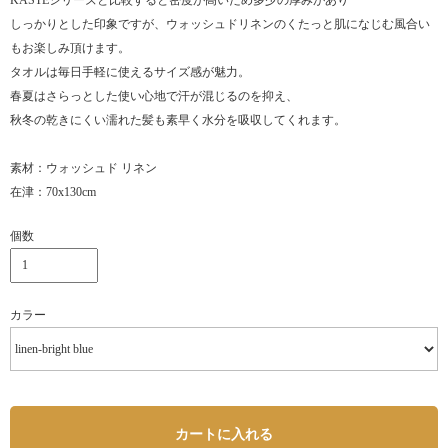
KASTEシリーズと比較すると密度が高いため多少の厚みがあり
しっかりとした印象ですが、ウォッシュドリネンのくたっと肌になじむ風合い
もお楽しみ頂けます。
タオルは毎日手軽に使えるサイズ感が魅力。
春夏はさらっとした使い心地で汗が混じるのを抑え、
秋冬の乾きにくい濡れた髪も素早く水分を吸収してくれます。
素材：ウォッシュド リネン
在津：70x130cm
個数
カラー
カートに入れる