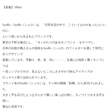
【容量】100ml
SyuRo：SyuRo（シュロ）は、「日常生活の中で、こういうものがあったらいい
のに」
という思いから生まれたブランドです。
東京の下町を拠点にし、「モノがたりのあるモノづくり 」をテーマに、
日本の伝統や職人さんの技術をSyuRo（シュロ）のフィルターを通して現代に
合うデザインで
提案しています。手触り、色、音、匂い・・・、五感に心地良く響くモノづく
りは
一見シンプルですが、見えないところにささやかで粋なアイディアが
ひっそりと散りばめられています。
ブランド名のSyuRo（シュロ）は、ヤシ科の植物「棕櫚」から名付けられまし
た。
大きく手を広げたような大らかで優しい葉っぱの形に、モノづくりをする手を
想い、
重ねた名前です。